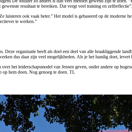
gens De Mulder zo anders is dan veel mensen gewend zijn te doen. “Het 
 gewenste resultaat te bereiken. Dat vergt veel training en zelfreflectie
luisteren ook vaak beter.” Het model is gebaseerd op de moderne hers
fectiever te werken.”
ken. Deze organisatie heeft als doel een deel van alle braakliggende 
werken dus daar zijn veel mogelijkheden. Als je het handig doet, lever
n over het leiderschapsmodel van Jensen geven, onder andere op hogesc
oep op hem doen. Nog genoeg te doen. TL