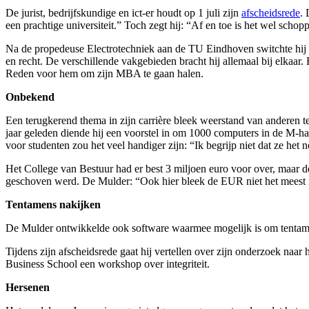
De jurist, bedrijfskundige en ict-er houdt op 1 juli zijn
afscheidsrede
. 
een prachtige universiteit.” Toch zegt hij: “Af en toe is het wel scho
Na de propedeuse Electrotechniek aan de TU Eindhoven switchte hij
en recht. De verschillende vakgebieden bracht hij allemaal bij elkaar.
Reden voor hem om zijn MBA te gaan halen.
Onbekend
Een terugkerend thema in zijn carrière bleek weerstand van anderen t
jaar geleden diende hij een voorstel in om 1000 computers in de M-h
voor studenten zou het veel handiger zijn: “Ik begrijp niet dat ze he
Het College van Bestuur had er best 3 miljoen euro voor over, maar d
geschoven werd. De Mulder: “Ook hier bleek de EUR niet het meest i
Tentamens nakijken
De Mulder ontwikkelde ook software waarmee mogelijk is om tentamens
Tijdens zijn afscheidsrede gaat hij vertellen over zijn onderzoek n
Business School een workshop over integriteit.
Hersenen