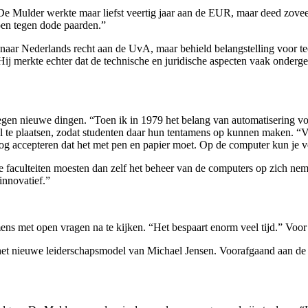
De Mulder werkte maar liefst veertig jaar aan de EUR, maar deed zovee
ppen tegen dode paarden.”
 naar Nederlands recht aan de UvA, maar behield belangstelling voor
 Hij merkte echter dat de technische en juridische aspecten vaak onderg
egen nieuwe dingen. “Toen ik in 1979 het belang van automatisering vo
al te plaatsen, zodat studenten daar hun tentamens op kunnen maken. “
t nog accepteren dat het met pen en papier moet. Op de computer kun je 
e faculteiten moesten dan zelf het beheer van de computers op zich nem
nnovatief.”
 met open vragen na te kijken. “Het bespaart enorm veel tijd.” Voor 
aar het nieuwe leiderschapsmodel van Michael Jensen. Voorafgaand aan d