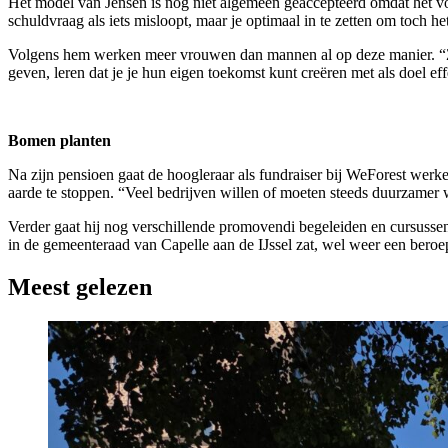
Het model van Jensen is nog niet algemeen geaccepteerd omdat het vol
schuldvraag als iets misloopt, maar je optimaal in te zetten om toch het
Volgens hem werken meer vrouwen dan mannen al op deze manier. “Ze 
geven, leren dat je je hun eigen toekomst kunt creëren met als doel ef
Bomen planten
Na zijn pensioen gaat de hoogleraar als fundraiser bij WeForest wer
aarde te stoppen. “Veel bedrijven willen of moeten steeds duurzamer 
Verder gaat hij nog verschillende promovendi begeleiden en cursusse
in de gemeenteraad van Capelle aan de IJssel zat, wel weer een ber
Meest gelezen