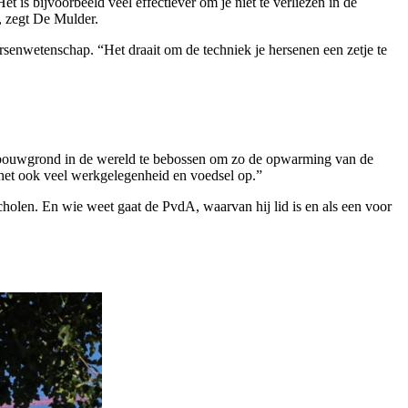
is bijvoorbeeld veel effectiever om je niet te verliezen in de
”, zegt De Mulder.
enwetenschap. “Het draait om de techniek je hersenen een zetje te
landbouwgrond in de wereld te bebossen om zo de opwarming van de
t het ook veel werkgelegenheid en voedsel op.”
holen. En wie weet gaat de PvdA, waarvan hij lid is en als een voor