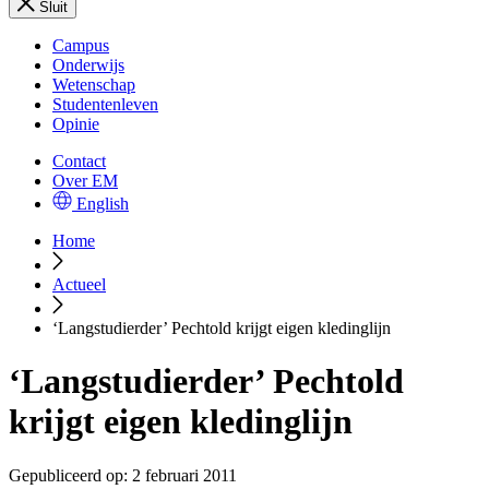
Sluit
Campus
Onderwijs
Wetenschap
Studentenleven
Opinie
Contact
Over EM
English
Home
Actueel
‘Langstudierder’ Pechtold krijgt eigen kledinglijn
‘Langstudierder’ Pechtold
krijgt eigen kledinglijn
Gepubliceerd op:
2 februari 2011