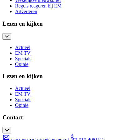
Wekelijkse nieuwsbrief
Regels reageren bij EM
Adverteren
Lezen en kijken
Actueel
EM TV
Specials
Opinie
Lezen en kijken
Actueel
EM TV
Specials
Opinie
Contact
erasmusmagazine@em.eur.nl
010-4081115