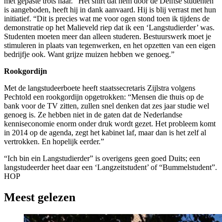
met gepaste trots naar.” Het shirt dat hem door de Delftse studenten
is aangeboden, heeft hij in dank aanvaard. Hij is blij verrast met hun
initiatief. “Dit is precies wat me voor ogen stond toen ik tijdens de
demonstratie op het Malieveld riep dat ik een ‘Langstudierder’ was.
Studenten moeten meer dan alleen studeren. Bestuurswerk moet je
stimuleren in plaats van tegenwerken, en het opzetten van een eigen
bedrijfje ook. Want grijze muizen hebben we genoeg.”
Rookgordijn
Met de langstudeerboete heeft staatssecretaris Zijlstra volgens
Pechtold een rookgordijn opgetrokken: “Mensen die thuis op de
bank voor de TV zitten, zullen snel denken dat zes jaar studie wel
genoeg is. Ze hebben niet in de gaten dat de Nederlandse
kenniseconomie enorm onder druk wordt gezet. Het probleem komt
in 2014 op de agenda, zegt het kabinet laf, maar dan is het zelf al
vertrokken. En hopelijk eerder.”
“Ich bin ein Langstudierder” is overigens geen goed Duits; een
langstudeerder heet daar een ‘Langzeitstudent’ of “Bummelstudent”.
HOP
Meest gelezen