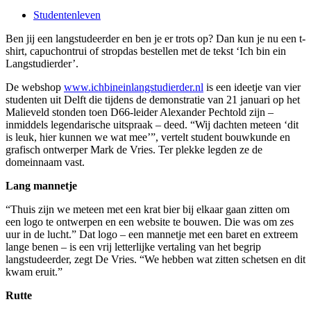
Studentenleven
Ben jij een langstudeerder en ben je er trots op? Dan kun je nu een t-
shirt, capuchontrui of stropdas bestellen met de tekst ‘Ich bin ein
Langstudierder’.
De webshop
www.ichbineinlangstudierder.nl
is een ideetje van vier
studenten uit Delft die tijdens de demonstratie van 21 januari op het
Malieveld stonden toen D66-leider Alexander Pechtold zijn –
inmiddels legendarische uitspraak – deed. “Wij dachten meteen ‘dit
is leuk, hier kunnen we wat mee’”, vertelt student bouwkunde en
grafisch ontwerper Mark de Vries. Ter plekke legden ze de
domeinnaam vast.
Lang mannetje
“Thuis zijn we meteen met een krat bier bij elkaar gaan zitten om
een logo te ontwerpen en een website te bouwen. Die was om zes
uur in de lucht.” Dat logo – een mannetje met een baret en extreem
lange benen – is een vrij letterlijke vertaling van het begrip
langstudeerder, zegt De Vries. “We hebben wat zitten schetsen en dit
kwam eruit.”
Rutte