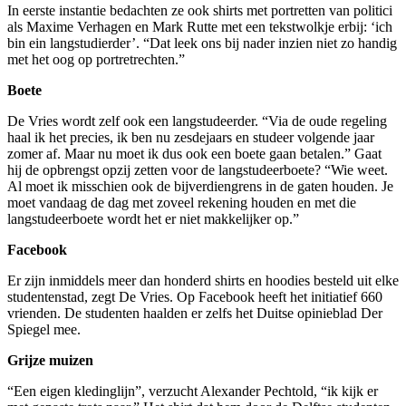
In eerste instantie bedachten ze ook shirts met portretten van politici
als Maxime Verhagen en Mark Rutte met een tekstwolkje erbij: ‘ich
bin ein langstudierder’. “Dat leek ons bij nader inzien niet zo handig
met het oog op portretrechten.”
Boete
De Vries wordt zelf ook een langstudeerder. “Via de oude regeling
haal ik het precies, ik ben nu zesdejaars en studeer volgende jaar
zomer af. Maar nu moet ik dus ook een boete gaan betalen.” Gaat
hij de opbrengst opzij zetten voor de langstudeerboete? “Wie weet.
Al moet ik misschien ook de bijverdiengrens in de gaten houden. Je
moet vandaag de dag met zoveel rekening houden en met die
langstudeerboete wordt het er niet makkelijker op.”
Facebook
Er zijn inmiddels meer dan honderd shirts en hoodies besteld uit elke
studentenstad, zegt De Vries. Op Facebook heeft het initiatief 660
vrienden. De studenten haalden er zelfs het Duitse opinieblad Der
Spiegel mee.
Grijze muizen
“Een eigen kledinglijn”, verzucht Alexander Pechtold, “ik kijk er