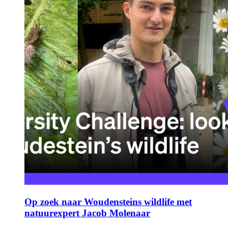
Op zoek naar Woudensteins wildlife met
natuurexpert Jacob Molenaar