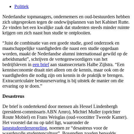
Politiek
Nederlandse topmanagers, ondernemers en oud-bestuurders hebben
zich uitgesproken tegen de ondewijsplannen van het Kabinet Rutte.
Ze vinden het een kwalijke zaak dat studenten steeds minder ruimte
krijgen om zich naast hun studie te ontplooiien.
“Juist de combinatie van een goede studie, goed onderzoek en
maatschappelijke vaardigheden die naast een studie opgedaan
worden, maakt de Nederlandse alumni internationaal gewild op de
arbeidsmarkt”, schrijven de vertegenwoordigers van het
bedrijfsleven in
een brief
aan staatssecretaris Halbe Zijlstra. “Een
kenniseconomie draait niet alleen om de kennis, maar ook om de
vaardigheden die nodig zijn om kennis in de praktijk te brengen.
Extracurriculaire bestuurservaring is bij uitstek de manier om die
ervaring op te doen.”
Desastreus
De brief is ondertekend door mensen als Hessel Lindenbergh
(president-commissaris ABN Amro), Michiel Muller (oprichter
Route Mobiel) en Frans Weisglas (oud-voorzitter Tweede Kamer).
Het voorstel dat nu op tafel ligt, waaronder de
langstudeerdersregeling
, noemen ze “desastreus voor de
waardevolle studentencultuur”. Bovendien zouden bepaalde