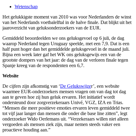
Wetenschap
Het gelukkigste moment van 2010 was voor Nederlanders de winst
van het Nederlands voetbalelftal in de halve finale. Dat blijkt uit het
jaaroverzicht van geluksonderzoekers van de EUR.
Gemiddeld beoordeelden we ons geluksgevoel op 6 juli, de dag
waarop Nederland tegen Uruguay speelde, met een 7,9. Dat is een
half punt hoger dan het gemiddelde geluksgevoel in de maand juli.
Bijna een week later gaf het WK ons geluksgewijs een van de
grootste dompers van het jaar: de dag van de verloren finale tegen
Spanje kreeg van de respondenten een 6,7.
Website
De cijfers zijn afkomstig van ‘
De Gelukswijze
r’, een website
waarmee EUR-onderzoekers mensen vragen om van dag tot dag
aan te geven hoe zij hun geluk ervaren. Het initiatief wordt
ondersteund door zorgverzekeraars Univé, VGZ, IZA en Trias.
“Mensen die meer positieve emoties ervaren leven gemiddeld twee
tot vijf jaar langer dan mensen die onder die base line zitten”, legt
onderzoeker Wido Oerlemans uit. “Verzekeraars willen niet alleen
vergoeden als mensen ziek zijn, maar nemen steeds vaker een
proactieve houding aan.”