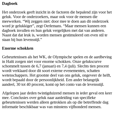
Dagboek
Het onderzoek geeft inzicht in de factoren die bepalend zijn voor het
geluk. Voor de onderzoekers, maar ook voor de mensen die
meewerken. “Wij zeggen niet: door mee te doen aan dit onderzoek
word je gelukkiger”, zegt Oerlemans. “Maar mensen kunnen een
dagboek invullen en hun geluk vergelijken met dat van anderen.
Naast dat dat leuk is, worden mensen gestimuleerd om even stil te
staan bij hun levensstijl.”
Enorme schokken
Gebeurtenissen als het WK, de Olympische spelen en de aardbeving
in Haïti zorgen niet voor enorme schokken. Onze gelukscurve
schommelt tussen de 6,7 (januari) en 7,4 (juli). Slechts tien procent
wordt verklaard door dit soort externe evenementen, schatten
wetenschappers. Het grootste deel van ons geluk, ongeveer de helft,
wordt bepaald door de persoonlijkheid. Een ander belangrijk
aandeel, 30 tot 40 procent, komt op het conto van de levensstijl.
Afgelopen jaar deden twintigduizend mensen in ieder geval een keer
mee. Conclusies over geluk naar aanleiding van specifieke
gebeurtenissen werden alleen getrokken als op die betreffende dag
informatie beschikbaar was van minstens vijfhonderd mensen.