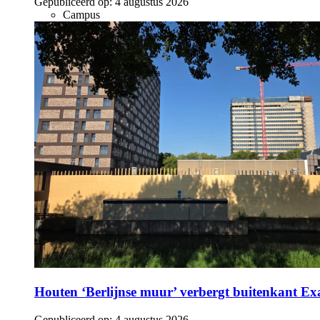
Gepubliceerd op:
4 augustus 2026
Campus
Houten ‘Berlijnse muur’ verbergt buitenkant E
Gepubliceerd op:
4 augustus 2026