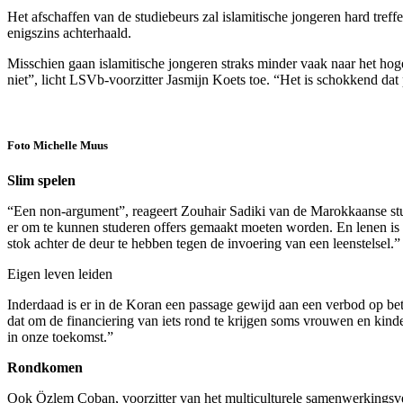
Het afschaffen van de studiebeurs zal islamitische jongeren hard tre
enigszins achterhaald.
Misschien gaan islamitische jongeren straks minder vaak naar het 
niet”, licht LSVb-voorzitter Jasmijn Koets toe. “Het is schokkend dat
Foto Michelle Muus
Slim spelen
“Een non-argument”, reageert Zouhair Sadiki van de Marokkaanse stude
er om te kunnen studeren offers gemaakt moeten worden. En lenen is 
stok achter de deur te hebben tegen de invoering van een leenstelsel.”
Eigen leven leiden
Inderdaad is er in de Koran een passage gewijd aan een verbod op betale
dat om de financiering van iets rond te krijgen soms vrouwen en kinde
in onze toekomst.”
Rondkomen
Ook Özlem Çoban, voorzitter van het multiculturele samenwerkingsve