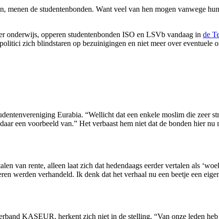
ffen, menen de studentenbonden. Want veel van hen mogen vanwege hun g
hoger onderwijs, opperen studentenbonden ISO en LSVb vandaag in
de Te
 politici zich blindstaren op bezuinigingen en niet meer over eventuel
ntenvereniging Eurabia. “Wellicht dat een enkele moslim die zeer stri
daar een voorbeeld van.” Het verbaast hem niet dat de bonden hier nu 
n van rente, alleen laat zich dat hedendaags eerder vertalen als ‘woeker
ren werden verhandeld. Ik denk dat het verhaal nu een beetje een eigen 
rband KASEUR, herkent zich niet in de stelling. “Van onze leden heb