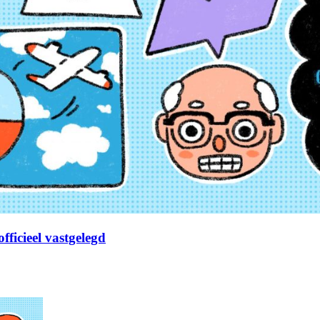
fficieel vastgelegd