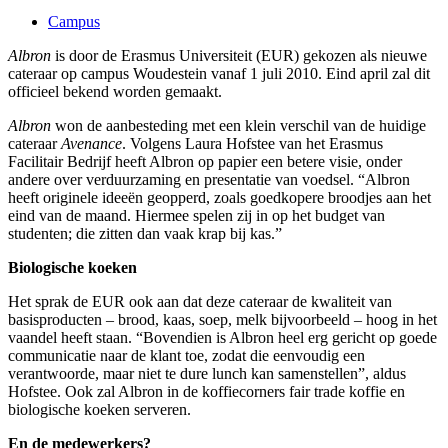
Campus
Albron
is door de Erasmus Universiteit (EUR) gekozen als nieuwe
cateraar op campus Woudestein vanaf 1 juli 2010. Eind april zal dit
officieel bekend worden gemaakt.
Albron
won de aanbesteding met een klein verschil van de huidige
cateraar
Avenance
. Volgens Laura Hofstee van het Erasmus
Facilitair Bedrijf heeft Albron op papier een betere visie, onder
andere over verduurzaming en presentatie van voedsel. “Albron
heeft originele ideeën geopperd, zoals goedkopere broodjes aan het
eind van de maand. Hiermee spelen zij in op het budget van
studenten; die zitten dan vaak krap bij kas.”
Biologische koeken
Het sprak de EUR ook aan dat deze cateraar de kwaliteit van
basisproducten – brood, kaas, soep, melk bijvoorbeeld – hoog in het
vaandel heeft staan. “Bovendien is Albron heel erg gericht op goede
communicatie naar de klant toe, zodat die eenvoudig een
verantwoorde, maar niet te dure lunch kan samenstellen”, aldus
Hofstee. Ook zal Albron in de koffiecorners fair trade koffie en
biologische koeken serveren.
En de medewerkers?