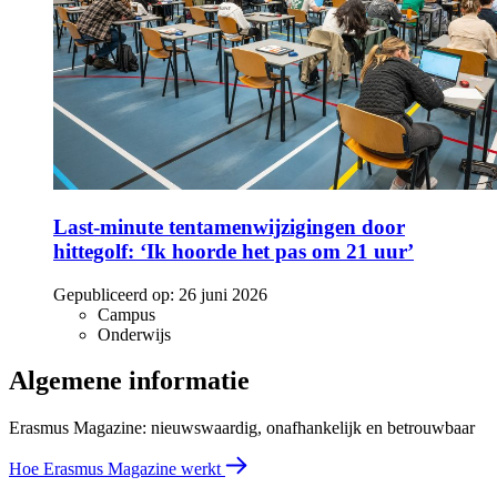
Last-minute tentamenwijzigingen door
hittegolf: ‘Ik hoorde het pas om 21 uur’
Gepubliceerd op:
26 juni 2026
Campus
Onderwijs
Algemene informatie
Erasmus Magazine: nieuwswaardig, onafhankelijk en betrouwbaar
Hoe Erasmus Magazine werkt