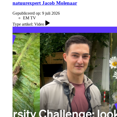
natuurexpert Jacob Molenaar
Gepubliceerd op:
9 juli 2026
EM TV
Type artikel: Video