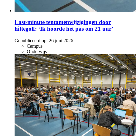
Last-minute tentamenwijzigingen door
hittegolf: ‘Ik hoorde het pas om 21 uur’
Gepubliceerd op:
26 juni 2026
Campus
Onderwijs