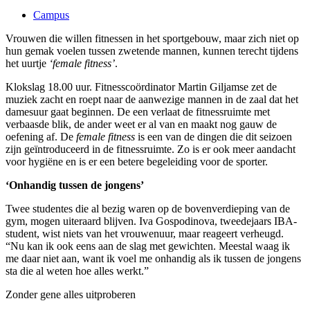
Campus
Vrouwen die willen fitnessen in het sportgebouw, maar zich niet op
hun gemak voelen tussen zwetende mannen, kunnen terecht tijdens
het uurtje
‘female fitness’
.
Klokslag 18.00 uur. Fitnesscoördinator Martin Giljamse zet de
muziek zacht en roept naar de aanwezige mannen in de zaal dat het
damesuur gaat beginnen. De een verlaat de fitnessruimte met
verbaasde blik, de ander weet er al van en maakt nog gauw de
oefening af. De
female fitness
is een van de dingen die dit seizoen
zijn geïntroduceerd in de fitnessruimte. Zo is er ook meer aandacht
voor hygiëne en is er een betere begeleiding voor de sporter.
‘Onhandig tussen de jongens’
Twee studentes die al bezig waren op de bovenverdieping van de
gym, mogen uiteraard blijven. Iva Gospodinova, tweedejaars IBA-
student, wist niets van het vrouwenuur, maar reageert verheugd.
“Nu kan ik ook eens aan de slag met gewichten. Meestal waag ik
me daar niet aan, want ik voel me onhandig als ik tussen de jongens
sta die al weten hoe alles werkt.”
Zonder gene alles uitproberen