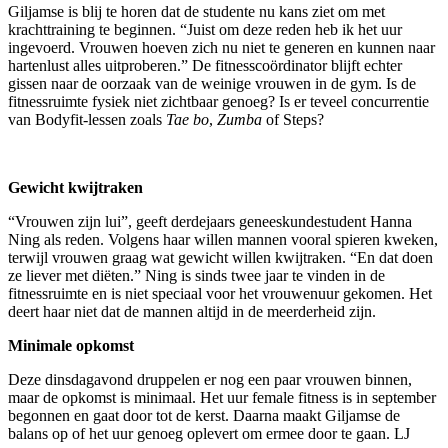
Giljamse is blij te horen dat de studente nu kans ziet om met
krachttraining te beginnen. “Juist om deze reden heb ik het uur
ingevoerd. Vrouwen hoeven zich nu niet te generen en kunnen naar
hartenlust alles uitproberen.” De fitnesscoördinator blijft echter
gissen naar de oorzaak van de weinige vrouwen in de gym. Is de
fitnessruimte fysiek niet zichtbaar genoeg? Is er teveel concurrentie
van Bodyfit-lessen zoals
Tae bo
,
Zumba
of Steps?
Gewicht kwijtraken
“Vrouwen zijn lui”, geeft derdejaars geneeskundestudent Hanna
Ning als reden. Volgens haar willen mannen vooral spieren kweken,
terwijl vrouwen graag wat gewicht willen kwijtraken. “En dat doen
ze liever met diëten.” Ning is sinds twee jaar te vinden in de
fitnessruimte en is niet speciaal voor het vrouwenuur gekomen. Het
deert haar niet dat de mannen altijd in de meerderheid zijn.
Minimale opkomst
Deze dinsdagavond druppelen er nog een paar vrouwen binnen,
maar de opkomst is minimaal. Het uur female fitness is in september
begonnen en gaat door tot de kerst. Daarna maakt Giljamse de
balans op of het uur genoeg oplevert om ermee door te gaan. LJ