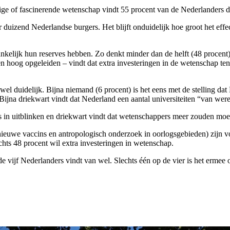
ge of fascinerende wetenschap vindt 55 procent van de Nederlanders 
 duizend Nederlandse burgers. Het blijft onduidelijk hoe groot het ef
nkelijk hun reserves hebben. Zo denkt minder dan de helft (48 procent)
n hoog opgeleiden – vindt dat extra investeringen in de wetenschap te
l duidelijk. Bijna niemand (6 procent) is het eens met de stelling dat
 Bijna driekwart vindt dat Nederland een aantal universiteiten “van we
n uitblinken en driekwart vindt dat wetenschappers meer zouden moete
euwe vaccins en antropologisch onderzoek in oorlogsgebieden) zijn vo
chts 48 procent wil extra investeringen in wetenschap.
vijf Nederlanders vindt van wel. Slechts één op de vier is het ermee on