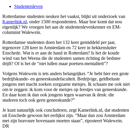
Studentenleven
Rotterdamse studenten neuken het vaakst, blijkt uit onderzoek van
Kamerlink.nl
, onder 1500 respondenten. Maar hoe komt dat nou
eigenlijk? We vroegen het aan de studentenlevenkenner en EM-
columnist Walewein.
Rotterdamse studenten doen het 132 keer gemiddeld per jaar,
tegenover 128 keer in Amsterdam en 72 keer in hekkensluiter
Enschede. Wat is er aan de hand in Rotterdam? Is het de koude
wind van het Weena die de studenten samen richting de bedstee
drijft? Of is het de “niet lullen maar poetsen-mentaliteit”?
Volgens Walewein is iets anders belangrijker. “Je hebt hier een grote
bedrijfskunde- en geneeskundefaculteit. Bedrijvige, geldbeluste
jongens met macht zoeken zorgzame meisjes. Ik schaam me ook niet
om te zeggen: ik kom voor de meisjes op feestjes van geneeskunde.
En daar kom ik dan ook jongens tegen waarvan ik denk: die
studeren toch ook geen geneeskunde?”
Je kunt natuurlijk ook concluderen, zegt Kamerlink.nl, dat studenten
uit Enschede gewoon het eerlijkst zijn. “Maar dan zou Amsterdam
met zijn bravoure bovenaam moeten staan”, riposteert Walewein.
DR