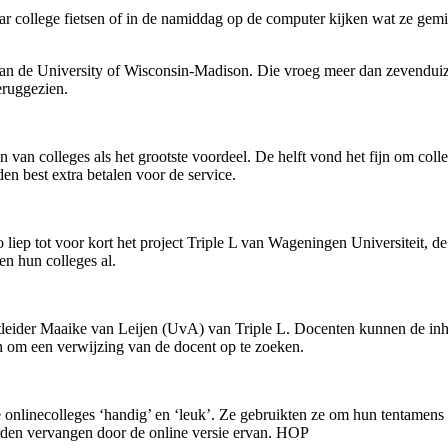
r college fietsen of in de namiddag op de computer kijken wat ze gemi
 van de University of Wisconsin-Madison. Die vroeg meer dan zevenduiz
eruggezien.
an colleges als het grootste voordeel. De helft vond het fijn om colleg
en best extra betalen voor de service.
o liep tot voor kort het project Triple L van Wageningen Universiteit, 
en hun colleges al.
leider Maaike van Leijen (UvA) van Triple L. Docenten kunnen de inh
ten om een verwijzing van de docent op te zoeken.
de onlinecolleges ‘handig’ en ‘leuk’. Ze gebruikten ze om hun tentamens 
orden vervangen door de online versie ervan. HOP