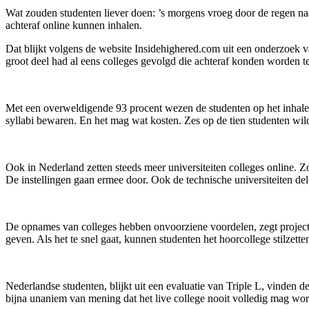
Wat zouden studenten liever doen: ’s morgens vroeg door de regen naa
achteraf online kunnen inhalen.
Dat blijkt volgens de website Insidehighered.com uit een onderzoek
groot deel had al eens colleges gevolgd die achteraf konden worden t
Met een overweldigende 93 procent wezen de studenten op het inhalen v
syllabi bewaren. En het mag wat kosten. Zes op de tien studenten wild
Ook in Nederland zetten steeds meer universiteiten colleges online. Z
De instellingen gaan ermee door. Ook de technische universiteiten del
De opnames van colleges hebben onvoorziene voordelen, zegt project
geven. Als het te snel gaat, kunnen studenten het hoorcollege stilzet
Nederlandse studenten, blijkt uit een evaluatie van Triple L, vinden 
bijna unaniem van mening dat het live college nooit volledig mag w