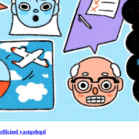
fficieel vastgelegd