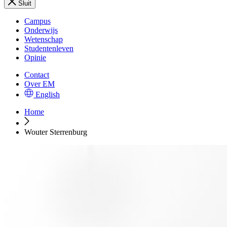
Sluit
Campus
Onderwijs
Wetenschap
Studentenleven
Opinie
Contact
Over EM
English
Home
Wouter Sterrenburg