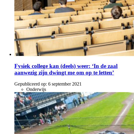
Fysiek college kan (deels) weer: ‘In de zaal
aanwezig zijn dwingt me om op te letten’
Gepubliceerd op:
6 september 2021
Onderwijs