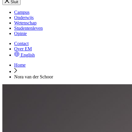
Sluit
Campus
Onderwijs
Wetenschap
Studentenleven
Opinie
Contact
Over EM
English
Home
Nora van der Schoor