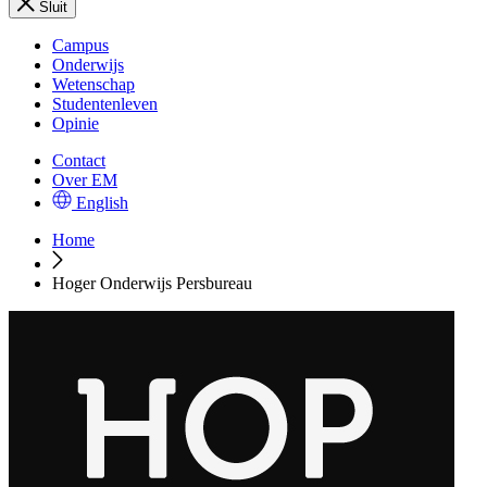
Sluit
Campus
Onderwijs
Wetenschap
Studentenleven
Opinie
Contact
Over EM
English
Home
Hoger Onderwijs Persbureau