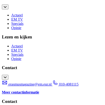
Actueel
EM TV
Specials
Opinie
Lezen en kijken
Actueel
EM TV
Specials
Opinie
Contact
erasmusmagazine@em.eur.nl
010-4081115
Meer contactinformatie
Contact