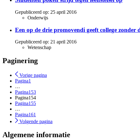
Gepubliceerd op:
25 april 2016
Onderwijs
Een op de drie promovendi geeft college zonder d
Gepubliceerd op:
21 april 2016
Wetenschap
Paginering
Vorige pagina
Pagina
1
…
Pagina
153
Pagina
154
Pagina
155
…
Pagina
161
Volgende pagina
Algemene informatie