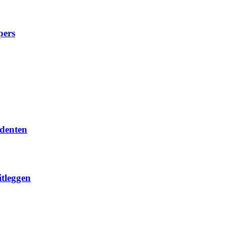
pers
denten
itleggen