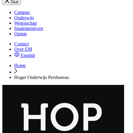
Sluit
Campus
Onderwijs
Wetenschap
Studentenleven
Opinie
Contact
Over EM
English
Home
Hoger Onderwijs Persbureau