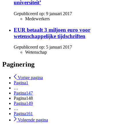
universiteit’
Gepubliceerd op:
9 januari 2017
Medewerkers
EUR betaalt 3 miljoen euro voor
wetenschappelijke tijdschriften
Gepubliceerd op:
5 januari 2017
Wetenschap
Paginering
Vorige pagina
Pagina
1
…
Pagina
147
Pagina
148
Pagina
149
…
Pagina
161
Volgende pagina