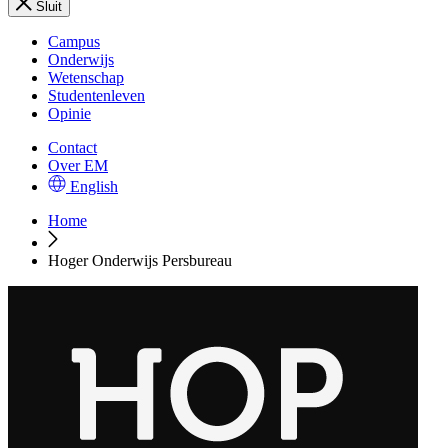
Sluit
Campus
Onderwijs
Wetenschap
Studentenleven
Opinie
Contact
Over EM
English
Home
Hoger Onderwijs Persbureau