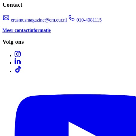
Contact
erasmusmagazine@em.eur.nl
010-4081115
Meer contactinformatie
Volg ons