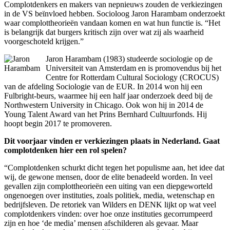
Complotdenkers en makers van nepnieuws zouden de verkiezingen
in de VS beïnvloed hebben. Socioloog Jaron Harambam onderzoekt
waar complottheorieën vandaan komen en wat hun functie is. “Het
is belangrijk dat burgers kritisch zijn over wat zij als waarheid
voorgeschoteld krijgen.”
Jaron Harambam (1983) studeerde sociologie op de
Universiteit van Amsterdam en is promovendus bij het
Centre for Rotterdam Cultural Sociology (CROCUS)
van de afdeling Sociologie van de EUR. In 2014 won hij een
Fulbright-beurs, waarmee hij een half jaar onderzoek deed bij de
Northwestern University in Chicago. Ook won hij in 2014 de
Young Talent Award van het Prins Bernhard Cultuurfonds. Hij
hoopt begin 2017 te promoveren.
Dit voorjaar vinden er verkiezingen plaats in Nederland. Gaat
complotdenken hier een rol spelen?
“Complotdenken schurkt dicht tegen het populisme aan, het idee dat
wij, de gewone mensen, door de elite benadeeld worden. In veel
gevallen zijn complottheorieën een uiting van een diepgeworteld
ongenoegen over instituties, zoals politiek, media, wetenschap en
bedrijfsleven. De retoriek van Wilders en DENK lijkt op wat veel
complotdenkers vinden: over hoe onze instituties gecorrumpeerd
zijn en hoe ‘de media’ mensen afschilderen als gevaar. Maar