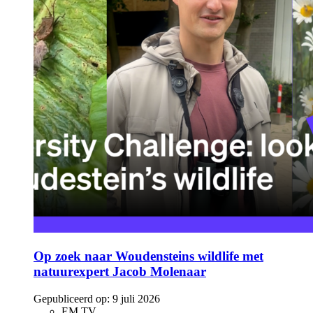
Op zoek naar Woudensteins wildlife met
natuurexpert Jacob Molenaar
Gepubliceerd op:
9 juli 2026
EM TV