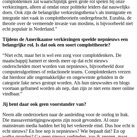
complotdenken zal waarschijnlijk geen grote rol spelen bij onze
verkiezingen, alleen al omdat onze politieke leiders dat nauwelijks
doen. Ook zijn de belangrijke verkiezingsthema’s als immigratie en
integratie niet vaak in complottheorieën ondergebracht. Eurabia, de
theorie over de vermeende invasie van moslims, is bijvoorbeeld niet
echt populair in Nederland.”
Tijdens de Amerikaanse verkiezingen speelde nepnieuws een
belangrijke rol. Is dat ook een soort complottheorie?
“Niet echt, maar het is wel een zorg voor complotdenkers. De
maatschappij hamert er steeds meer op dat echt nieuws
onderscheiden moet worden van nepnieuws, bijvoorbeeld door
computeralgoritmes of redactionele teams. Complotdenkers vrezen
dat hierdoor alle ongemakkelijke en ongewenste geluiden in de
categorie fake news gestopt worden. Als hun nieuwssites en blogs
voortaan geframed worden als nep, dan zijn ze niet eens meer online
vindbaar.”
Jij bent daar ook geen voorstander van?
Neem alle onderzoeken naar de aanleiding voor de oorlog in Irak.
Die massavernietigingswapens zijn nooit gevonden. Al onze
mainstream media hadden het bij het verkeerde eind. Dus hoe echt is
echt nieuws? En hoe nep is nepnieuws? Wie bepaalt dat? En op
welke gronden? Ga geen nieuws verbieden, zou ik zeggen, maar