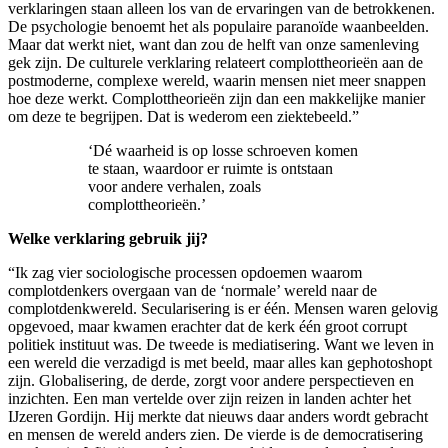
verklaringen staan alleen los van de ervaringen van de betrokkenen.
De psychologie benoemt het als populaire paranoïde waanbeelden.
Maar dat werkt niet, want dan zou de helft van onze samenleving
gek zijn. De culturele verklaring relateert complottheorieën aan de
postmoderne, complexe wereld, waarin mensen niet meer snappen
hoe deze werkt. Complottheorieën zijn dan een makkelijke manier
om deze te begrijpen. Dat is wederom een ziektebeeld.”
‘Dé waarheid is op losse schroeven komen
te staan, waardoor er ruimte is ontstaan
voor andere verhalen, zoals
complottheorieën.’
Welke verklaring gebruik jij?
“Ik zag vier sociologische processen opdoemen waarom
complotdenkers overgaan van de ‘normale’ wereld naar de
complotdenkwereld. Secularisering is er één. Mensen waren gelovig
opgevoed, maar kwamen erachter dat de kerk één groot corrupt
politiek instituut was. De tweede is mediatisering. Want we leven in
een wereld die verzadigd is met beeld, maar alles kan gephotoshopt
zijn. Globalisering, de derde, zorgt voor andere perspectieven en
inzichten. Een man vertelde over zijn reizen in landen achter het
IJzeren Gordijn. Hij merkte dat nieuws daar anders wordt gebracht
en mensen de wereld anders zien. De vierde is de democratisering