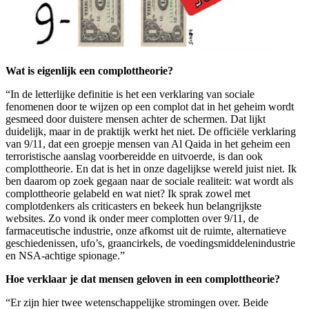
Wat is eigenlijk een complottheorie?
“In de letterlijke definitie is het een verklaring van sociale
fenomenen door te wijzen op een complot dat in het geheim wordt
gesmeed door duistere mensen achter de schermen. Dat lijkt
duidelijk, maar in de praktijk werkt het niet. De officiële verklaring
van 9/11, dat een groepje mensen van Al Qaida in het geheim een
terroristische aanslag voorbereidde en uitvoerde, is dan ook
complottheorie. En dat is het in onze dagelijkse wereld juist niet. Ik
ben daarom op zoek gegaan naar de sociale realiteit: wat wordt als
complottheorie gelabeld en wat niet? Ik sprak zowel met
complotdenkers als criticasters en bekeek hun belangrijkste
websites. Zo vond ik onder meer complotten over 9/11, de
farmaceutische industrie, onze afkomst uit de ruimte, alternatieve
geschiedenissen, ufo’s, graancirkels, de voedingsmiddelenindustrie
en NSA-achtige spionage.”
Hoe verklaar je dat mensen geloven in een complottheorie?
“Er zijn hier twee wetenschappelijke stromingen over. Beide