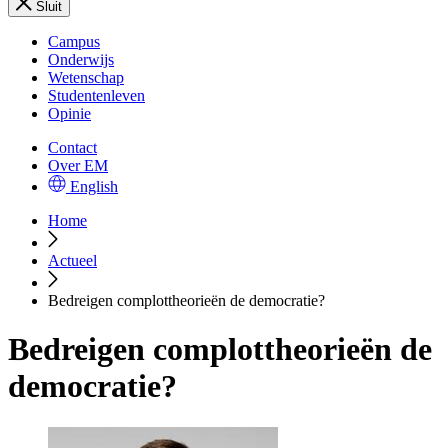
Sluit
Campus
Onderwijs
Wetenschap
Studentenleven
Opinie
Contact
Over EM
English
Home
Actueel
Bedreigen complottheorieën de democratie?
Bedreigen complottheorieën de
democratie?