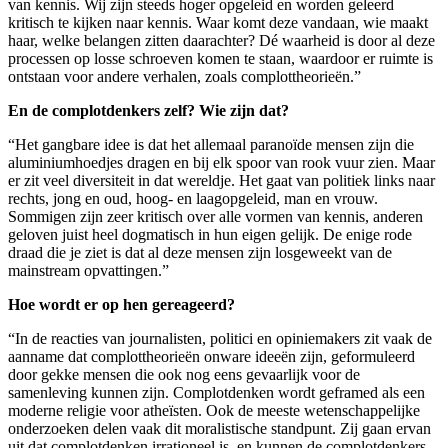
van kennis. Wij zijn steeds hoger opgeleid en worden geleerd
kritisch te kijken naar kennis. Waar komt deze vandaan, wie maakt
haar, welke belangen zitten daarachter? Dé waarheid is door al deze
processen op losse schroeven komen te staan, waardoor er ruimte is
ontstaan voor andere verhalen, zoals complottheorieën.”
En de complotdenkers zelf? Wie zijn dat?
“Het gangbare idee is dat het allemaal paranoïde mensen zijn die
aluminiumhoedjes dragen en bij elk spoor van rook vuur zien. Maar
er zit veel diversiteit in dat wereldje. Het gaat van politiek links naar
rechts, jong en oud, hoog- en laagopgeleid, man en vrouw.
Sommigen zijn zeer kritisch over alle vormen van kennis, anderen
geloven juist heel dogmatisch in hun eigen gelijk. De enige rode
draad die je ziet is dat al deze mensen zijn losgeweekt van de
mainstream opvattingen.”
Hoe wordt er op hen gereageerd?
“In de reacties van journalisten, politici en opiniemakers zit vaak de
aanname dat complottheorieën onware ideeën zijn, geformuleerd
door gekke mensen die ook nog eens gevaarlijk voor de
samenleving kunnen zijn. Complotdenken wordt geframed als een
moderne religie voor atheïsten. Ook de meeste wetenschappelijke
onderzoeken delen vaak dit moralistische standpunt. Zij gaan ervan
uit dat complotdenken irrationeel is, en kunnen de complotdenkers